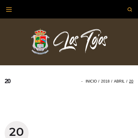
Skip
to
content
20
-
INICIO
/
2018
/
ABRIL
/
20
Día:
20
20