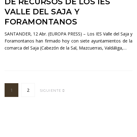
DE RECURSOS DE LOS IES
VALLE DEL SAJA Y
FORAMONTANOS
SANTANDER, 12 Abr. (EUROPA PRESS) – Los IES Valle del Saja y
Foramontanos han firmado hoy con siete ayuntamientos de la
comarca del Saja (Cabezón de la Sal, Mazcuerras, Valdáliga,…
Navegación
1
2
SIGUIENTE
de
entradas